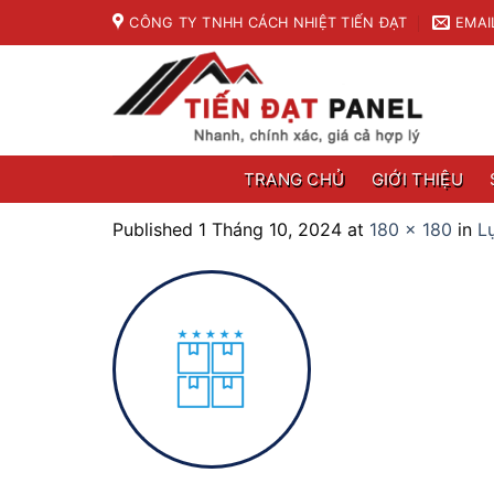
Skip
CÔNG TY TNHH CÁCH NHIỆT TIẾN ĐẠT
EMAI
to
content
TRANG CHỦ
GIỚI THIỆU
Published
1 Tháng 10, 2024
at
180 × 180
in
L