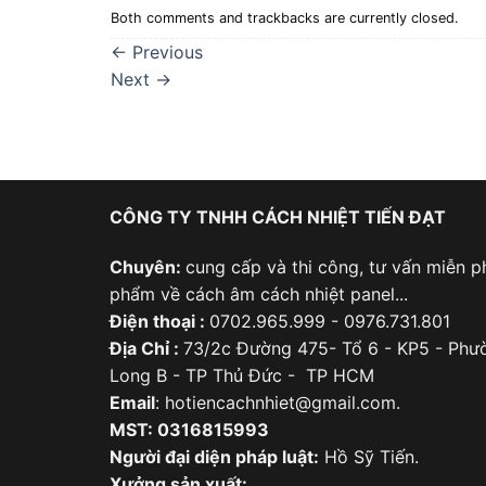
Both comments and trackbacks are currently closed.
←
Previous
Next
→
CÔNG TY TNHH CÁCH NHIỆT TIẾN ĐẠT
Chuyên:
cung cấp và thi công, tư vấn miễn ph
phẩm về cách âm cách nhiệt panel...
Điện thoại :
0702.965.999 - 0976.731.801
Địa Chỉ :
73/2c Đường 475- Tổ 6 - KP5 - Phư
Long B - TP Thủ Đức - TP HCM
Email
: hotiencachnhiet@gmail.com.
MST: 0316815993
Người đại diện pháp luật:
Hồ Sỹ Tiến.
Xưởng sản xuất: