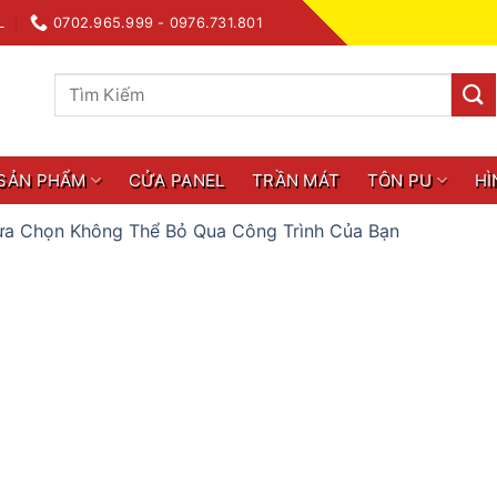
L
0702.965.999 - 0976.731.801
Tìm
kiếm:
SẢN PHẨM
CỬA PANEL
TRẦN MÁT
TÔN PU
HÌ
ựa Chọn Không Thể Bỏ Qua Công Trình Của Bạn