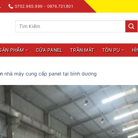
L
0702.965.999 - 0976.731.801
Tìm
kiếm:
SẢN PHẨM
CỬA PANEL
TRẦN MÁT
TÔN PU
HÌ
in
nhà máy cung cấp panel tại bình dương