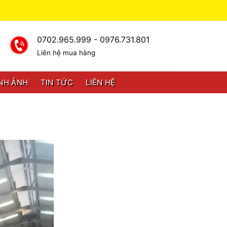
0702.965.999 - 0976.731.801
Liên hệ mua hàng
NH ẢNH
TIN TỨC
LIÊN HỆ