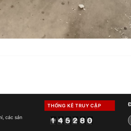
THỐNG KÊ TRUY CẬP
í, các sản