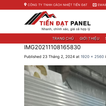
Skip
CÔNG TY TNHH CÁCH NHIỆT TIẾN ĐẠT
EMAI
to
content
TRANG CHỦ
GIỚI THIỆU
IMG20211108165830
Published
23 Tháng 2, 2024
at
1920 × 2560