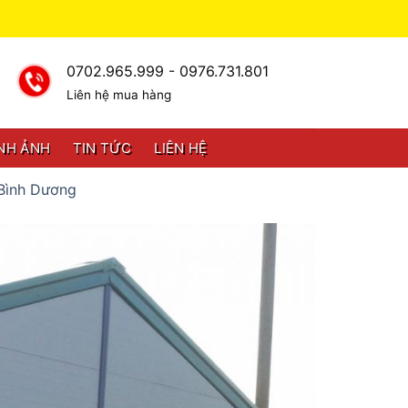
0702.965.999 - 0976.731.801
Liên hệ mua hàng
NH ẢNH
TIN TỨC
LIÊN HỆ
 Bình Dương