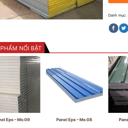
Danh mục:
 PHẨM NỔI BẬT
nel Eps – Ms:09
Panel Eps – Ms:08
Pane