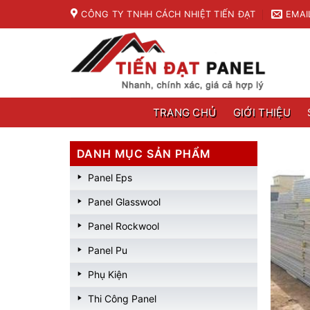
Skip
CÔNG TY TNHH CÁCH NHIỆT TIẾN ĐẠT
EMAI
to
content
TRANG CHỦ
GIỚI THIỆU
DANH MỤC SẢN PHẨM
Panel Eps
Panel Glasswool
Panel Rockwool
Panel Pu
Phụ Kiện
Thi Công Panel