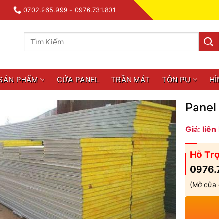
L
0702.965.999 - 0976.731.801
Tìm
kiếm:
SẢN PHẨM
CỬA PANEL
TRẦN MÁT
TÔN PU
HÌ
Panel
Giá: liên
Hỗ Trợ
0976.
(Mở cửa 