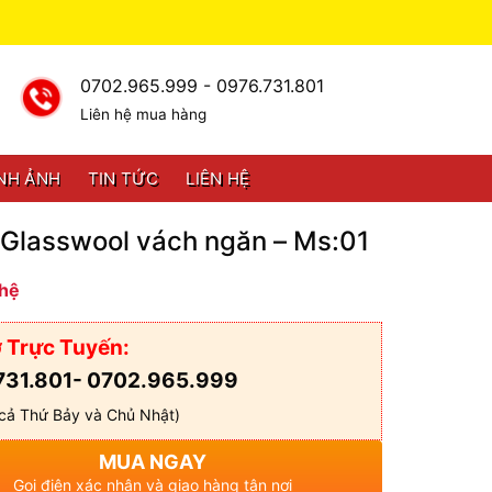
0702.965.999 - 0976.731.801
Liên hệ mua hàng
NH ẢNH
TIN TỨC
LIÊN HỆ
 Glasswool vách ngăn – Ms:01
 hệ
 Trực Tuyến:
731.801- 0702.965.999
cả Thứ Bảy và Chủ Nhật)
MUA NGAY
Gọi điện xác nhận và giao hàng tận nơi