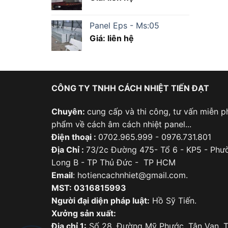
Panel Eps - Ms:05
Giá: liên hệ
CÔNG TY TNHH CÁCH NHIỆT TIẾN ĐẠT
Chuyên:
cung cấp và thi công, tư vấn miễn ph
phẩm về cách âm cách nhiệt panel...
Điện thoại :
0702.965.999 - 0976.731.801
Địa Chỉ :
73/2c Đường 475- Tổ 6 - KP5 - Phư
Long B - TP Thủ Đức - TP HCM
Email
: hotiencachnhiet@gmail.com.
MST: 0316815993
Người đại diện pháp luật:
Hồ Sỹ Tiến.
Xưởng sản xuất:
Địa chỉ 1:
Số 28, Đường Mỹ Phước, Tân Vạn, T