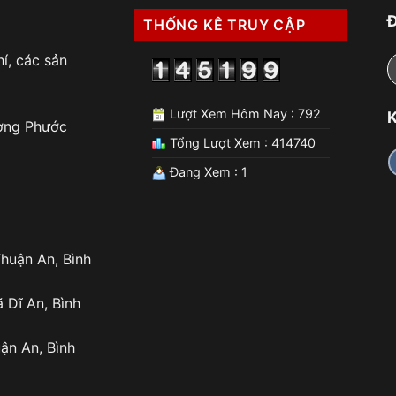
THỐNG KÊ TRUY CẬP
í, các sản
Lượt Xem Hôm Nay : 792
K
ờng Phước
Tổng Lượt Xem : 414740
Đang Xem : 1
huận An, Bình
 Dĩ An, Bình
ận An, Bình