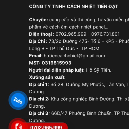
CÔNG TY TNHH CÁCH NHIỆT TIẾN ĐẠT
Chuyên:
cung cấp và thi công, tư vấn miễn ph
phẩm về cách âm cách nhiệt panel...
Điện thoại :
0702.965.999 - 0976.731.801
Địa Chỉ :
73/2c Đường 475- Tổ 6 - KP5 - Phư
Long B - TP Thủ Đức - TP HCM
Email
: hotiencachnhiet@gmail.com.
MST: 0316815993
Người đại diện pháp luật:
Hồ Sỹ Tiến.
Xưởng sản xuất:
Địa chỉ 1:
Số 28, Đường Mỹ Phước, Tân Vạn, T
Dương.
Địa chỉ 2:
Khu công nghiệp Bình Đường, Thị xã
Dương.
Địa chỉ 3:
66D/47 Phường Bình Chuẩn, TP Thu
Dương.
0702.965.999