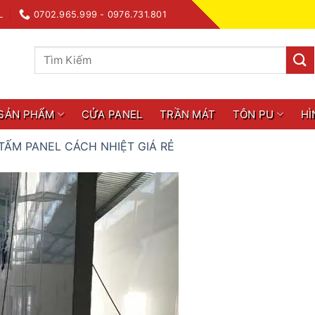
L
0702.965.999 - 0976.731.801
Tìm
kiếm:
SẢN PHẨM
CỬA PANEL
TRẦN MÁT
TÔN PU
HÌ
TẤM PANEL CÁCH NHIỆT GIÁ RẺ