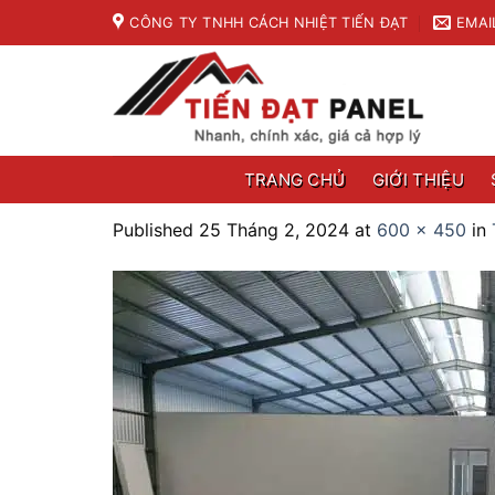
Skip
CÔNG TY TNHH CÁCH NHIỆT TIẾN ĐẠT
EMAI
to
content
TRANG CHỦ
GIỚI THIỆU
Published
25 Tháng 2, 2024
at
600 × 450
in