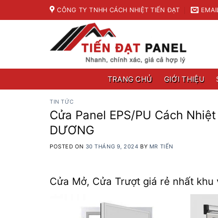
Skip
CÔNG TY TNHH CÁCH NHIỆT TIẾN ĐẠT
EMAI
to
content
TRANG CHỦ
GIỚI THIỆU
TIN TỨC
Cửa Panel EPS/PU Cách Nhiệt 
DƯƠNG
POSTED ON
30 THÁNG 9, 2024
BY
MR TIẾN
Cửa Mở, Cửa Trượt giá rẻ nhất kh