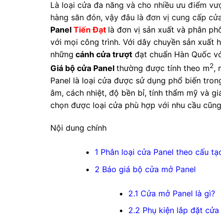
Là loại cửa đa năng và cho nhiều ưu điểm vượ
hàng săn đón, vậy đâu là đơn vị cung cấp cửa 
Panel
Tiến Đạt
là đơn vị sản xuất và phân ph
với mọi công trình. Với dây chuyền sản xuất 
những
cánh cửa trượt
đạt chuẩn Hàn Quốc với
2
Giá bộ cửa Panel
thường được tính theo m
,
Panel là loại cửa được sử dụng phổ biến tro
âm, cách nhiệt, độ bền bỉ, tính thẩm mỹ và gi
chọn được loại cửa phù hợp với nhu cầu cũng
Nội dung chính
1
Phân loại cửa Panel theo cấu tạo
2
Báo giá bộ cửa mở Panel
2.1
Cửa mở Panel là gì?
2.2
Phụ kiện lắp đặt cửa