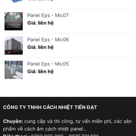
Panel Eps - Ms:07
Giá: liên hệ
Panel Eps - Ms:06
Giá: liên hệ
Panel Eps - Ms:05
Giá: liên hệ
CÔNG TY TNHH CÁCH NHIỆT TIẾN ĐẠT
Chuyên:
cung cấp và thi công, tư vấn miễn phí, các sản
phẩm về cách âm cách nhiệt panel...