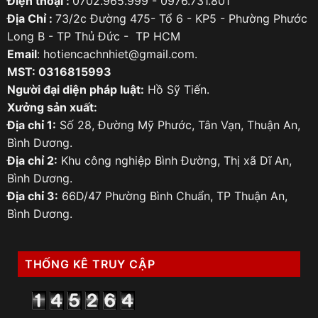
Điện thoại :
0702.965.999 - 0976.731.801
Địa Chỉ :
73/2c Đường 475- Tổ 6 - KP5 - Phường Phước
Long B - TP Thủ Đức - TP HCM
Email
: hotiencachnhiet@gmail.com.
MST: 0316815993
Người đại diện pháp luật:
Hồ Sỹ Tiến.
Xưởng sản xuất:
Địa chỉ 1:
Số 28, Đường Mỹ Phước, Tân Vạn, Thuận An,
Bình Dương.
Địa chỉ 2:
Khu công nghiệp Bình Đường, Thị xã Dĩ An,
Bình Dương.
Địa chỉ 3:
66D/47 Phường Bình Chuẩn, TP Thuận An,
Bình Dương.
THỐNG KÊ TRUY CẬP