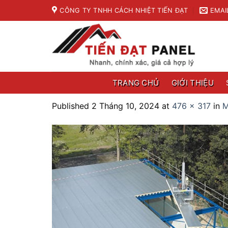
Skip
CÔNG TY TNHH CÁCH NHIỆT TIẾN ĐẠT
EMAI
to
content
TRANG CHỦ
GIỚI THIỆU
Published
2 Tháng 10, 2024
at
476 × 317
in
M