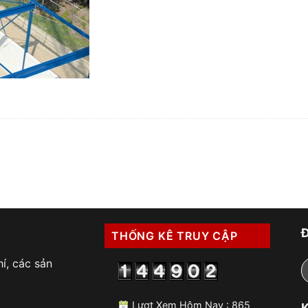
THỐNG KÊ TRUY CẬP
í, các sản
Lượt Xem Hôm Nay : 865
K