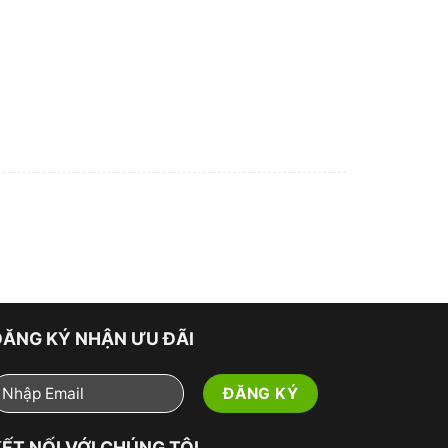
ĐĂNG KÝ NHẬN ƯU ĐÃI
ẾT NỐI VỚI CHÚNG TÔI