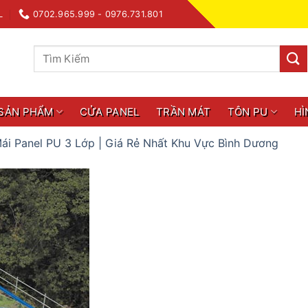
L
0702.965.999 - 0976.731.801
Tìm
kiếm:
SẢN PHẨM
CỬA PANEL
TRẦN MÁT
TÔN PU
HÌ
ái Panel PU 3 Lớp | Giá Rẻ Nhất Khu Vực Bình Dương