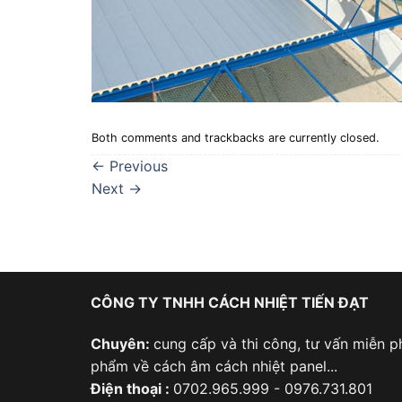
Both comments and trackbacks are currently closed.
←
Previous
Next
→
CÔNG TY TNHH CÁCH NHIỆT TIẾN ĐẠT
Chuyên:
cung cấp và thi công, tư vấn miễn ph
phẩm về cách âm cách nhiệt panel...
Điện thoại :
0702.965.999 - 0976.731.801