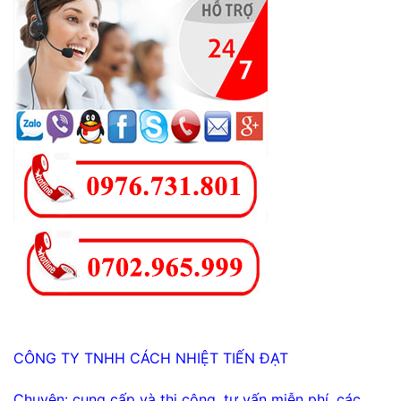
CÔNG TY TNHH CÁCH NHIỆT TIẾN ĐẠT
Chuyên: cung cấp và thi công, tư vấn miễn phí, các