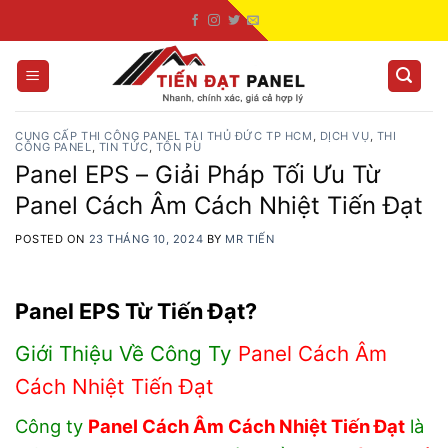
Skip
to
content
CUNG CẤP THI CÔNG PANEL TẠI THỦ ĐỨC TP HCM
,
DỊCH VỤ
,
THI
CÔNG PANEL
,
TIN TỨC
,
TÔN PU
Panel EPS – Giải Pháp Tối Ưu Từ
Panel Cách Âm Cách Nhiệt Tiến Đạt
POSTED ON
23 THÁNG 10, 2024
BY
MR TIẾN
Panel EPS Từ Tiến Đạt?
Giới Thiệu Về Công Ty
Panel Cách Âm
Cách Nhiệt Tiến Đạt
Công ty
Panel Cách Âm Cách Nhiệt Tiến Đạt
là