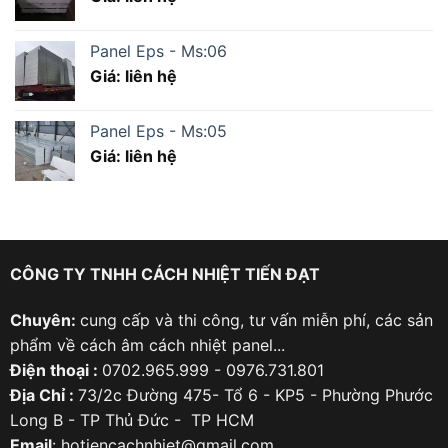
Panel Eps - Ms:06
Giá: liên hệ
Panel Eps - Ms:05
Giá: liên hệ
CÔNG TY TNHH CÁCH NHIỆT TIẾN ĐẠT
Chuyên:
cung cấp và thi công, tư vấn miễn phí, các sản
phẩm về cách âm cách nhiệt panel...
Điện thoại :
0702.965.999 - 0976.731.801
Địa Chỉ :
73/2c Đường 475- Tổ 6 - KP5 - Phường Phước
Long B - TP Thủ Đức - TP HCM
Email
: hotiencachnhiet@gmail.com.