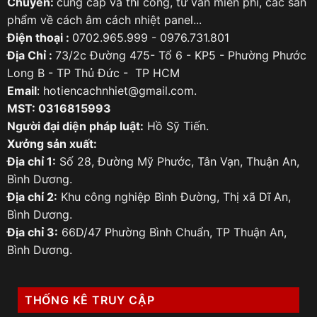
Chuyên:
cung cấp và thi công, tư vấn miễn phí, các sản
phẩm về cách âm cách nhiệt panel...
Điện thoại :
0702.965.999 - 0976.731.801
Địa Chỉ :
73/2c Đường 475- Tổ 6 - KP5 - Phường Phước
Long B - TP Thủ Đức - TP HCM
Email
: hotiencachnhiet@gmail.com.
MST: 0316815993
Người đại diện pháp luật:
Hồ Sỹ Tiến.
Xưởng sản xuất:
Địa chỉ 1:
Số 28, Đường Mỹ Phước, Tân Vạn, Thuận An,
Bình Dương.
Địa chỉ 2:
Khu công nghiệp Bình Đường, Thị xã Dĩ An,
Bình Dương.
Địa chỉ 3:
66D/47 Phường Bình Chuẩn, TP Thuận An,
Bình Dương.
THỐNG KÊ TRUY CẬP