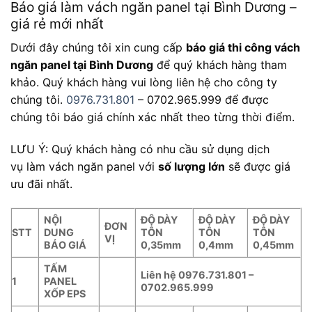
Báo giá làm vách ngăn panel tại Bình Dương –
giá rẻ mới nhất
Dưới đây chúng tôi xin cung cấp
báo giá thi công vách
ngăn panel tại Bình Dương
để quý khách hàng tham
khảo. Quý khách hàng vui lòng liên hệ cho công ty
chúng tôi.
0976.731.801
– 0702.965.999 để được
chúng tôi báo giá chính xác nhất theo từng thời điểm.
LƯU Ý: Quý khách hàng có nhu cầu sử dụng dịch
vụ làm vách ngăn panel với
số lượng lớn
sẽ được giá
ưu đãi nhất.
NỘI
ĐỘ DÀY
ĐỘ DÀY
ĐỘ DÀY
ĐƠN
STT
DUNG
TÔN
TÔN
TÔN
VỊ
BÁO GIÁ
0,35mm
0,4mm
0,45mm
TẤM
Liên hệ 0976.731.801 –
1
PANEL
0702.965.999
XỐP EPS