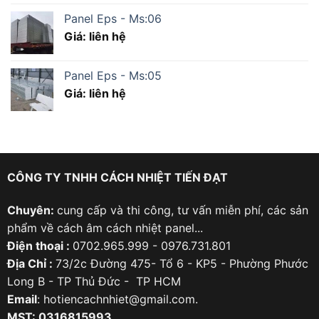
Panel Eps - Ms:06
Giá: liên hệ
Panel Eps - Ms:05
Giá: liên hệ
CÔNG TY TNHH CÁCH NHIỆT TIẾN ĐẠT
Chuyên:
cung cấp và thi công, tư vấn miễn phí, các sản
phẩm về cách âm cách nhiệt panel...
Điện thoại :
0702.965.999 - 0976.731.801
Địa Chỉ :
73/2c Đường 475- Tổ 6 - KP5 - Phường Phước
Long B - TP Thủ Đức - TP HCM
Email
: hotiencachnhiet@gmail.com.
MST: 0316815993